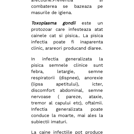
combaterea se bazeaza pe
masurile de igiena.
Toxoplasma gondii
este un
protozoar care infesteaza atat
cainele cat si pisica.. La pisica
infectia poate fi inaparenta
clinic, arareori producand diaree.
In infectia generalizata la
pisica semnele clinice sunt
febra, letargie, semne
respiratorii (dispnee), anorexie
(lipsa apetitului), icter,
discomfort abdominal, semne
nervoase ( pareze, ataxie,
tremor al capului etc), oftalmii.
Infectia generalizata poate
conduce la moarte, mai ales la
subiectii imaturi.
La caine infectiile pot produce