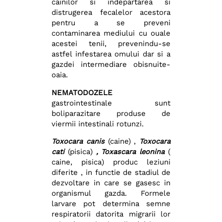
cainilor si indepartarea si
distrugerea fecalelor acestora
pentru a se preveni
contaminarea mediului cu ouale
acestei tenii, prevenindu-se
astfel infestarea omului dar si a
gazdei intermediare obisnuite-
oaia.
NEMATODOZELE
gastrointestinale sunt
boliparazitare produse de
viermii intestinali rotunzi.
Toxocara canis
(caine) ,
Toxocara
cati
(pisica)
, Toxascara leonina
(
caine, pisica) produc leziuni
diferite , in functie de stadiul de
dezvoltare in care se gasesc in
organismul gazda. Formele
larvare pot determina semne
respiratorii datorita migrarii lor