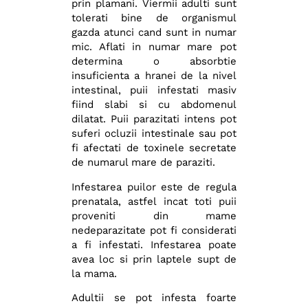
prin plamani. Viermii adulti sunt
tolerati bine de organismul
gazda atunci cand sunt in numar
mic. Aflati in numar mare pot
determina o absorbtie
insuficienta a hranei de la nivel
intestinal, puii infestati masiv
fiind slabi si cu abdomenul
dilatat. Puii parazitati intens pot
suferi ocluzii intestinale sau pot
fi afectati de toxinele secretate
de numarul mare de paraziti.
Infestarea puilor este de regula
prenatala, astfel incat toti puii
proveniti din mame
nedeparazitate pot fi considerati
a fi infestati. Infestarea poate
avea loc si prin laptele supt de
la mama.
Adultii se pot infesta foarte