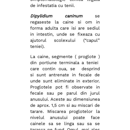
de infestatia cu tenii.
Dipylidium caninum
se
regaseste la caine si om in
forma adulta care isi are sediul
in intestin, unde se fixeaza cu
ajutorul scolexului (“capul”
teniei).
La caine, segmente ( proglote )
din portiune terminala a teniei
care contin oua, se desprind
si sunt antrenate in fecale de
unde sunt eliminate in exterior.
Proglotele pot fi observate in
fecale sau pe parul din jurul
anusului. Aceste au dimensiunea
de aprox. 1,5 cm si au miscari de
tarare. Miscarea proglotelor la
nivelul anusului poate face
cainele sa se linga sau sa se
tarasca pe fund. Omul, mai ales