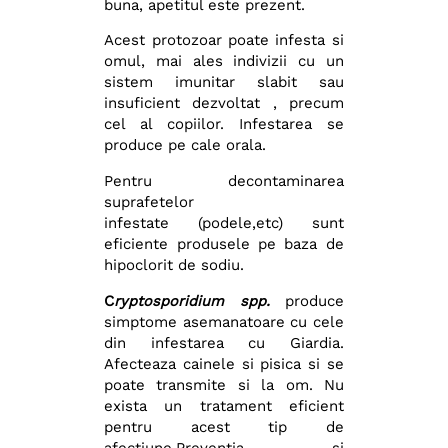
buna, apetitul este prezent.
Acest protozoar poate infesta si
omul, mai ales indivizii cu un
sistem imunitar slabit sau
insuficient dezvoltat , precum
cel al copiilor. Infestarea se
produce pe cale orala.
Pentru decontaminarea
suprafetelor
infestate (podele,etc) sunt
eficiente produsele pe baza de
hipoclorit de sodiu.
C
ryptosporidium spp.
produce
simptome asemanatoare cu cele
din infestarea cu Giardia.
Afecteaza cainele si pisica si se
poate transmite si la om. Nu
exista un tratament eficient
pentru acest tip de
afectiune.Preventia si