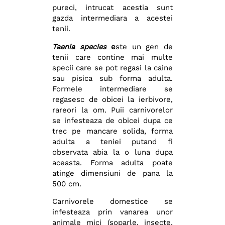
pureci, intrucat acestia sunt
gazda intermediara a acestei
tenii.
Taenia species
e
ste un gen de
tenii care contine mai multe
specii care se pot regasi la caine
sau pisica sub forma adulta.
Formele intermediare se
regasesc de obicei la ierbivore,
rareori la om. Puii carnivorelor
se infesteaza de obicei dupa ce
trec pe mancare solida, forma
adulta a teniei putand fi
observata abia la o luna dupa
aceasta. Forma adulta poate
atinge dimensiuni de pana la
500 cm.
Carnivorele domestice se
infesteaza prin vanarea unor
animale mici (soparle, insecte,