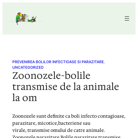
Skip
to
content
PREVENIREA BOLILOR INFECTIOASE SI PARAZITARE
, 
UNCATEGORIZED
Zoonozele-bolile
transmise de la animale
la om
Zoonozele sunt definite ca boli infecto contagioase,
parazitare, micotice,bacteriene sau
virale, transmise omului de catre animale.
Zoonozele parazitare Bolile parazitare transmise