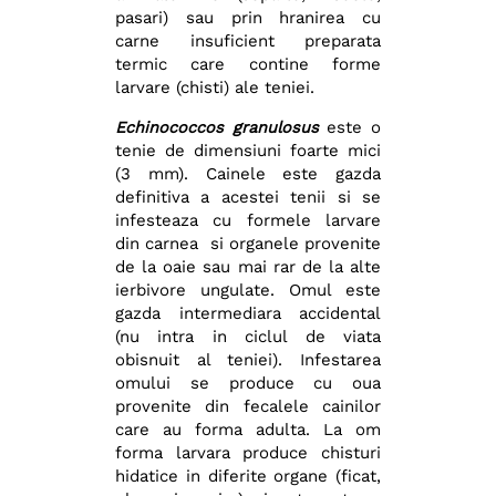
pasari) sau prin hranirea cu
carne insuficient preparata
termic care contine forme
larvare (chisti) ale teniei.
Echinococcos granulosus
este o
tenie de dimensiuni foarte mici
(3 mm). Cainele este gazda
definitiva a acestei tenii si se
infesteaza cu formele larvare
din carnea si organele provenite
de la oaie sau mai rar de la alte
ierbivore ungulate. Omul este
gazda intermediara accidental
(nu intra in ciclul de viata
obisnuit al teniei). Infestarea
omului se produce cu oua
provenite din fecalele cainilor
care au forma adulta. La om
forma larvara produce chisturi
hidatice in diferite organe (ficat,