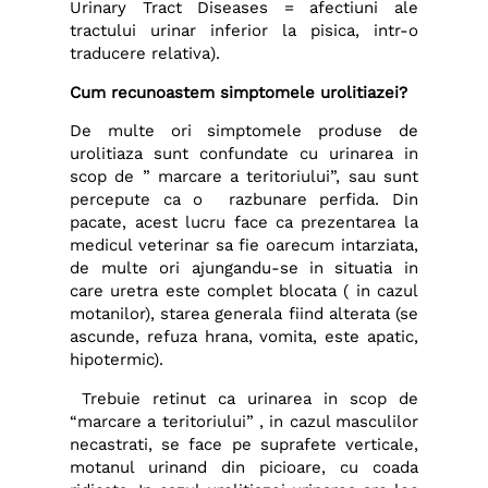
Urinary Tract Diseases = afectiuni ale
tractului urinar inferior la pisica, intr-o
traducere relativa).
Cum recunoastem simptomele urolitiazei?
De multe ori simptomele produse de
urolitiaza sunt confundate cu urinarea in
scop de ” marcare a teritoriului”, sau sunt
percepute ca o razbunare perfida. Din
pacate, acest lucru face ca prezentarea la
medicul veterinar sa fie oarecum intarziata,
de multe ori ajungandu-se in situatia in
care uretra este complet blocata ( in cazul
motanilor), starea generala fiind alterata (se
ascunde, refuza hrana, vomita, este apatic,
hipotermic).
Trebuie retinut ca urinarea in scop de
“marcare a teritoriului” , in cazul masculilor
necastrati, se face pe suprafete verticale,
motanul urinand din picioare, cu coada