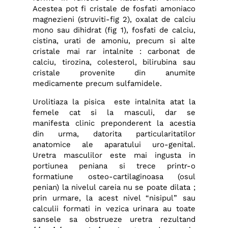
Acestea pot fi cristale de fosfati amoniaco
magnezieni (struviti-fig 2), oxalat de calciu
mono sau dihidrat (fig 1), fosfati de calciu,
cistina, urati de amoniu, precum si alte
cristale mai rar intalnite : carbonat de
calciu, tirozina, colesterol, bilirubina sau
cristale provenite din anumite
medicamente precum sulfamidele.
Urolitiaza la pisica este intalnita atat la
femele cat si la masculi, dar se
manifesta clinic preponderent la acestia
din urma, datorita particularitatilor
anatomice ale aparatului uro-genital.
Uretra masculilor este mai ingusta in
portiunea peniana si trece printr-o
formatiune osteo-cartilaginoasa (osul
penian) la nivelul careia nu se poate dilata ;
prin urmare, la acest nivel “nisipul” sau
calculii formati in vezica urinara au toate
sansele sa obstrueze uretra rezultand