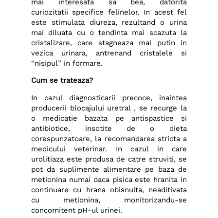
mai interesata sa bea, datorita
curiozitatii specifice felinelor. In acest fel
este stimulata diureza, rezultand o urina
mai diluata cu o tendinta mai scazuta la
cristalizare, care stagneaza mai putin in
vezica urinara, antrenand cristalele si
“nisipul” in formare.
Cum se trateaza?
In cazul diagnosticarii precoce, inaintea
producerii blocajului uretral , se recurge la
o medicatie bazata pe antispastice si
antibiotice, insotite de o dieta
corespunzatoare, la recomandarea stricta a
medicului veterinar. In cazul in care
urolitiaza este produsa de catre struviti, se
pot da suplimente alimentare pe baza de
metionina numai daca pisica este hranita in
continuare cu hrana obisnuita, neaditivata
cu metionina, monitorizandu-se
concomitent pH-ul urinei.