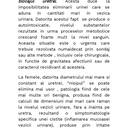
blocajul uretral
. Acesta duce la
imposibilitatea eliminarii urinei care se
aduna in cantitati mari in vezica
urinara. Datorita acestui fapt se produce o
autointoxicatie, nivelul substantelor
rezultate in urma proceselor metobolice
crescand foarte mult la nivel sanguin.
Aceasta situatie este o urgenta care
trebuie rezolvata numaidecat prin sondaj
sau alte metode , inclusiv cele chirurgicale,
in functie de gravitatea afectiunii sau de
caracterul recidivant al acesteia.
La femele, datorita diametrului mai mare si
constant al uretrei, “nisipul” se poate
elimina mai usor , patologia fiind de cele
mai multe ori benigna, produsa fiind de
calculi de dimensiuni mai mari care raman
la nivelul vezicii urinare, fara a inainta pe
uretra, rezultand o simptomatologie
specifica unei cistite (inflamarea mucoasei
vezicii urinare), produse prin iritatie