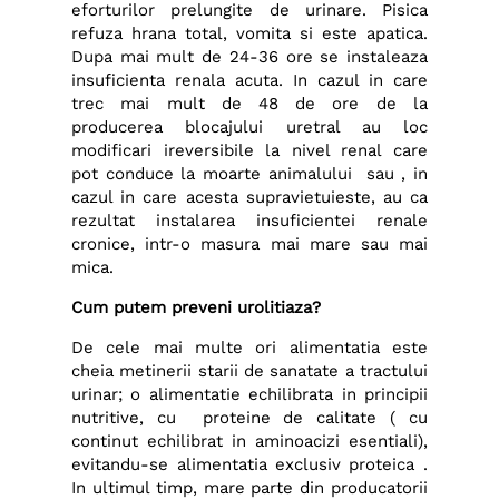
eforturilor prelungite de urinare. Pisica
refuza hrana total, vomita si este apatica.
Dupa mai mult de 24-36 ore se instaleaza
insuficienta renala acuta. In cazul in care
trec mai mult de 48 de ore de la
producerea blocajului uretral au loc
modificari ireversibile la nivel renal care
pot conduce la moarte animalului sau , in
cazul in care acesta supravietuieste, au ca
rezultat instalarea insuficientei renale
cronice, intr-o masura mai mare sau mai
mica.
Cum putem preveni urolitiaza?
De cele mai multe ori alimentatia este
cheia metinerii starii de sanatate a tractului
urinar; o alimentatie echilibrata in principii
nutritive, cu proteine de calitate ( cu
continut echilibrat in aminoacizi esentiali),
evitandu-se alimentatia exclusiv proteica .
In ultimul timp, mare parte din producatorii