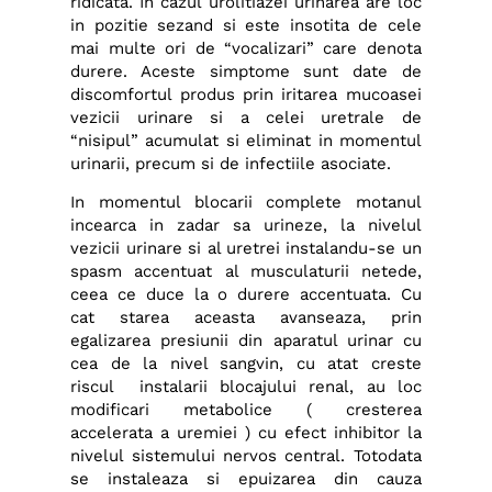
ridicata. In cazul urolitiazei urinarea are loc
in pozitie sezand si este insotita de cele
mai multe ori de “vocalizari” care denota
durere. Aceste simptome sunt date de
discomfortul produs prin iritarea mucoasei
vezicii urinare si a celei uretrale de
“nisipul” acumulat si eliminat in momentul
urinarii, precum si de infectiile asociate.
In momentul blocarii complete motanul
incearca in zadar sa urineze, la nivelul
vezicii urinare si al uretrei instalandu-se un
spasm accentuat al musculaturii netede,
ceea ce duce la o durere accentuata. Cu
cat starea aceasta avanseaza, prin
egalizarea presiunii din aparatul urinar cu
cea de la nivel sangvin, cu atat creste
riscul instalarii blocajului renal, au loc
modificari metabolice ( cresterea
accelerata a uremiei ) cu efect inhibitor la
nivelul sistemului nervos central. Totodata
se instaleaza si epuizarea din cauza