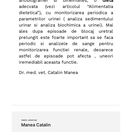
antibiogramei si bineinteles, o
dieta
adecvata (vezi articolul “Alimentatia
dietetica”), cu monitorizarea periodica a
parametrilor urinei ( analiza sedimentului
urinar si analiza biochimica a urinei). Mai
ales dupa episoade de blocaj uretral
prelungit este foarte important sa se faca
periodic si analizele de sange pentru
monitorizarea functiei renale, deoarece
astfel de episoade pot afecta , uneori
iremediabil aceasta functie.
Dr. med. vet. Catalin Manea
medic veterinar
Manea Catalin