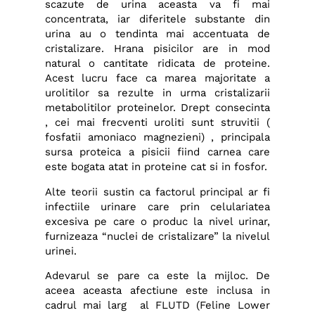
scazute de urina aceasta va fi mai
concentrata, iar diferitele substante din
urina au o tendinta mai accentuata de
cristalizare. Hrana pisicilor are in mod
natural o cantitate ridicata de proteine.
Acest lucru face ca marea majoritate a
urolitilor sa rezulte in urma cristalizarii
metabolitilor proteinelor. Drept consecinta
, cei mai frecventi uroliti sunt struvitii (
fosfatii amoniaco magnezieni) , principala
sursa proteica a pisicii fiind carnea care
este bogata atat in proteine cat si in fosfor.
Alte teorii sustin ca factorul principal ar fi
infectiile urinare care prin celulariatea
excesiva pe care o produc la nivel urinar,
furnizeaza “nuclei de cristalizare” la nivelul
urinei.
Adevarul se pare ca este la mijloc. De
aceea aceasta afectiune este inclusa in
cadrul mai larg al FLUTD (Feline Lower