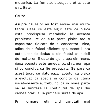
mecanica. La femele, blocajul uretral este
o raritate.
Cauze
Asupra cauzelor au fost emise mai multe
teorii. Ceea ce este sigur este ca pisica
este predispusa metabolic la aceasta
problema. Pe de alta parte pisica are o
capacitate ridicata de a concentra urina,
adica de a folosi eficient apa. Acest lucru
este usor de dedus si din faptul ca pisicii
de multe ori ii este de ajuns apa din hrana,
daca aceasta este umeda, band rareori apa
si cu conditia sa fie proaspata. Se pare ca
acest lucru se datoreaza faptului ca pisica
a evoluat ca specie in conditii de clima
uscat-desertica, trebuind ca in mare parte
sa se limiteze la continutul de apa din
carnea prazii si la putinele surse de apa.
Prin urmare, eliminand cantitati mai