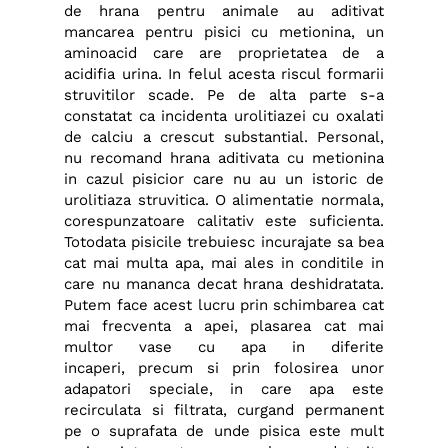
de hrana pentru animale au aditivat
mancarea pentru pisici cu metionina, un
aminoacid care are proprietatea de a
acidifia urina. In felul acesta riscul formarii
struvitilor scade. Pe de alta parte s-a
constatat ca incidenta urolitiazei cu oxalati
de calciu a crescut substantial. Personal,
nu recomand hrana aditivata cu metionina
in cazul pisicior care nu au un istoric de
urolitiaza struvitica. O alimentatie normala,
corespunzatoare calitativ este suficienta.
Totodata pisicile trebuiesc incurajate sa bea
cat mai multa apa, mai ales in conditile in
care nu mananca decat hrana deshidratata.
Putem face acest lucru prin schimbarea cat
mai frecventa a apei, plasarea cat mai
multor vase cu apa in diferite
incaperi, precum si prin folosirea unor
adapatori speciale, in care apa este
recirculata si filtrata, curgand permanent
pe o suprafata de unde pisica este mult