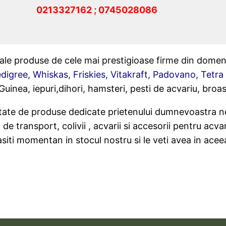
0213327162 ; 0745028086
male produse de cele mai prestigioase firme din domen
digree, Whiskas, Friskies, Vitakraft, Padovano, Tetra
uinea, iepuri,dihori, hamsteri, pesti de acvariu, broa
sitate de produse dedicate prietenului dumnevoastra nec
 transport, colivii , acvarii si accesorii pentru acvarii,
iti momentan in stocul nostru si le veti avea in aceea